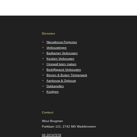
Diensten
Nieuwbouw Projecten
Verbouwingen
Badkamer Verbouwen
Keuken Verbouwen
Cinewall laten maken
Bedrijfspand Verbouwen
Binnen & Buiten Timmerwerk
Aanbouw & Opbouw
Dakkapellen
Kozijnen
Contact
Wout Brugman
Parklaan 121, 2742 MG Waddinxveen
06 20747078